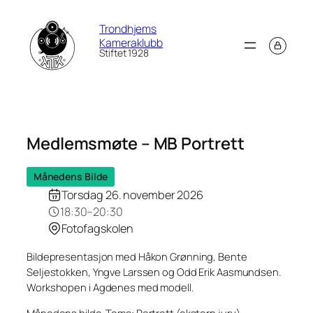
Hopp
Trondhjems
til
Kameraklubb
innhold
Stiftet 1928
Medlemsmøte – MB Portrett
Månedens Bilde
Torsdag 26. november 2026
18:30–20:30
Fotofagskolen
Bildepresentasjon med Håkon Grønning, Bente
Seljestokken, Yngve Larssen og Odd Erik Aasmundsen.
Workshopen i Agdenes med modell.