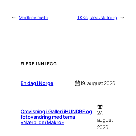
←
Medlemsmøte
TKKs juleavslutning
→
FLERE INNLEGG
En dag i Norge
19. august 2026
Omvisning i Galleri iHUNDRE og
27.
fotovandring med tema
august
«Nærbilde/Makro»
2026