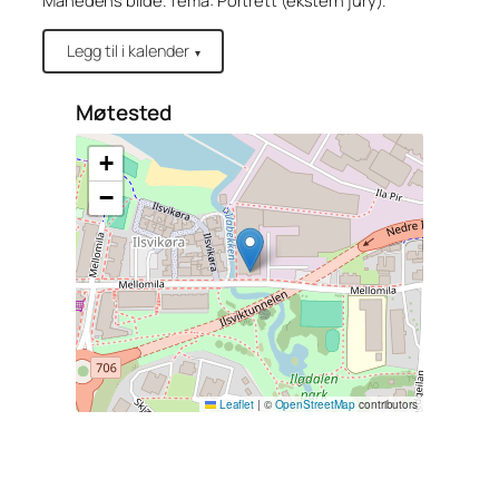
Månedens bilde. Tema: Portrett (ekstern jury).
Legg til i kalender
▾
Møtested
+
−
Leaflet
|
©
OpenStreetMap
contributors