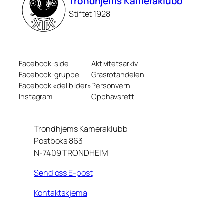
Trondhjems Kameraklubb
Stiftet 1928
Facebook-side
Aktivitetsarkiv
Facebook-gruppe
Grasrotandelen
Facebook «del bilder»
Personvern
Instagram
Opphavsrett
Trondhjems Kameraklubb
Postboks 863
N-7409 TRONDHEIM
Send oss E-post
Kontaktskjema
+