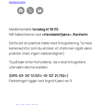
Medlemsmøte
Medlemsmøte
torsdag kl 18:30
.
NB! Møtested er ved
«Hansbakkfjæra», Ranheim
Dette blir et praktisk møte med fotografering. Ta med
kamerautstyr som du ønsker, et stativ kan også være
praktisk (men ingen nødvendighet).
Ta på klær etter forholdene, da vi skal fotografere
utendørs denne kvelden.
(GPS: 63º 25′ 51.321» 10º 32′ 21.752»)
Parkeringen ligger ved ‘Ingrid Kjærs vei 9’.