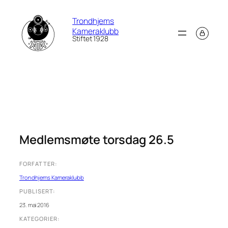
Hopp
Trondhjems
til
Kameraklubb
innhold
Stiftet 1928
Medlemsmøte torsdag 26.5
FORFATTER:
Trondhjems Kameraklubb
PUBLISERT:
23. mai 2016
KATEGORIER: