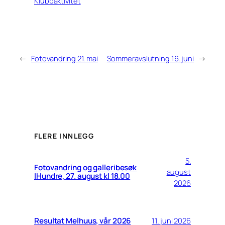
Klubbaktivitet
←
Fotovandring 21. mai
Sommeravslutning 16. juni
→
FLERE INNLEGG
5.
Fotovandring og galleribesøk
august
IHundre, 27. august kl 18.00
2026
Resultat Melhuus, vår 2026
11. juni 2026