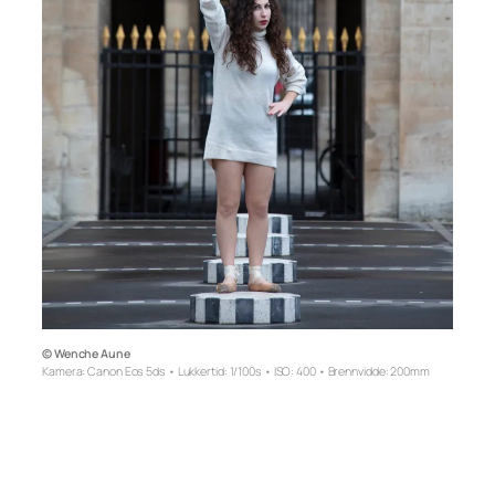
© Wenche Aune
Kamera: Canon Eos 5ds
•
Lukkertid: 1/100s
•
ISO: 400
•
Brennvidde: 200mm