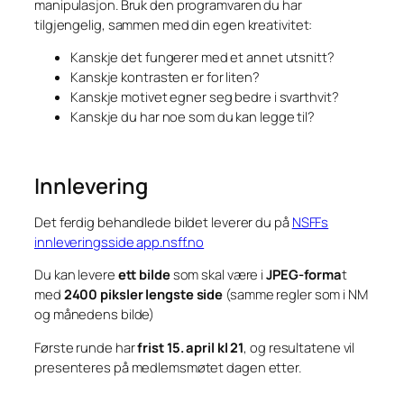
manipulasjon. Bruk den programvaren du har
tilgjengelig, sammen med din egen kreativitet:
Kanskje det fungerer med et annet utsnitt?
Kanskje kontrasten er for liten?
Kanskje motivet egner seg bedre i svarthvit?
Kanskje du har noe som du kan legge til?
Innlevering
Det ferdig behandlede bildet leverer du på
NSFFs
innleveringsside app.nsff.no
Du kan levere
ett bilde
som skal være i
JPEG-forma
t
med
2400 piksler lengste side
(samme regler som i NM
og månedens bilde)
Første runde har
frist 15. april kl 21
, og resultatene vil
presenteres på medlemsmøtet dagen etter.