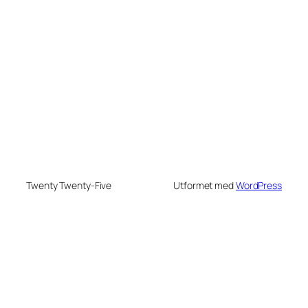
+
−
Leaflet
|
©
penStreetMap
ntributors
Twenty Twenty-Five
Utformet med
WordPress