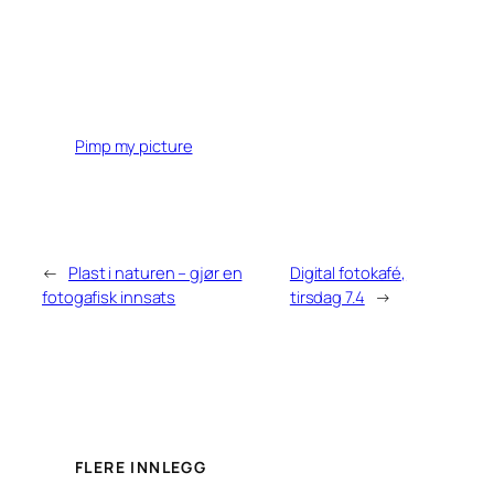
Pimp my picture
←
Plast i naturen – gjør en
Digital fotokafé,
fotogafisk innsats
tirsdag 7.4
→
FLERE INNLEGG