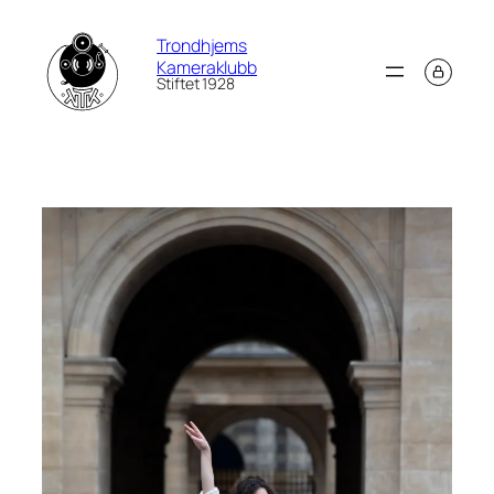
Hopp
Trondhjems
til
Kameraklubb
innhold
Stiftet 1928